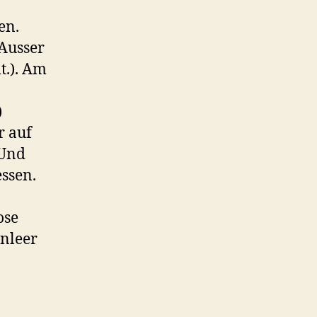
en.
Ausser
t.). Am
)
r auf
 Und
essen.
ose
nleer