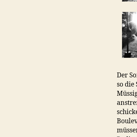
Der So
so die
Müssig
anstre
schick
Boulev
müssen