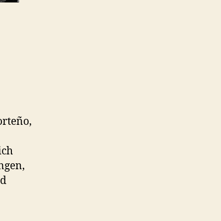
orteño,
ich
ngen,
nd