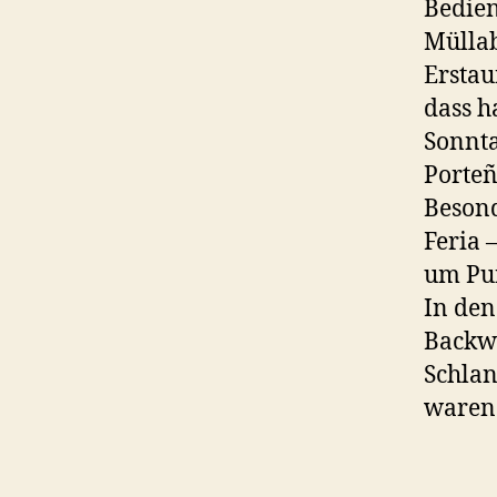
Bedien
Müllab
Erstau
dass h
Sonnta
Porteñ
Besond
Feria 
um Pun
In den
Backwa
Schlan
waren