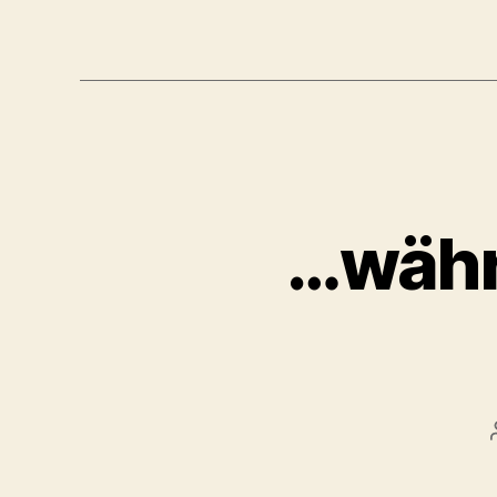
…währ