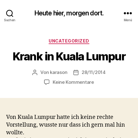
Heute hier, morgen dort.
Suchen
Menü
Kategorien
UNCATEGORIZED
Krank in Kuala Lumpur
Von
karason
28/11/2014
Beitragsautor
Veröffentlichungsdatum
zu
Keine Kommentare
Krank
in
Kuala
Lumpur
Von Kuala Lumpur hatte ich keine rechte
Vorstellung, wusste nur dass ich gern mal hin
wollte.