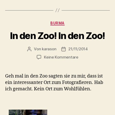
Kategorien
BURMA
In den Zoo! In den Zoo!
Von
karason
21/11/2014
Beitragsautor
Veröffentlichungsdatum
zu
Keine Kommentare
In
den
Zoo!
Geh mal in den Zoo sagten sie zu mir, dass ist
In
ein interessanter Ort zum Fotografieren. Hab
den
ich gemacht. Kein Ort zum Wohlfühlen.
Zoo!