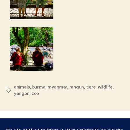
animals
,
burma
,
myanmar
,
rangun
,
tiere
,
wildlife
,
Schlagwörter
yangon
,
zoo
© 2026
Heute hier, morgen dort.
Nach oben
↑