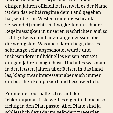
Burma
einigen Jahren offiziell heisst (weil es der Name
ist den das Militärregime dem Land gegeben
hat, wird er im Westen nur eingeschränkt
verwendet) taucht seit Ewigkeiten in schöner
Regelmässigkeit in unseren Nachrichten auf, so
richtig etwas damit anzufangen wissen aber
die wenigsten. Was auch daran liegt, dass es
sehr lange sehr abgeschottet wurde und
insbesondere individuelles Reisen erst seit
einigen Jahren möglich ist. Und alles was man
in den letzten Jahren über Reisen in das Land
las, klang zwar interessant aber auch immer
ein bisschen kompliziert und beschwerlich.
Für meine Tour hatte ich es auf der
Ichkönntjamal-Liste weil es eigentlich nicht so
richtig in den Plan passte. Aber Pläne sind ja
schliesslich dazu da um geändert zu werden