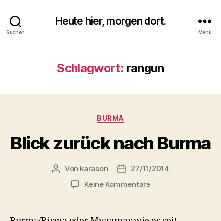
Heute hier, morgen dort.
Suchen
Menü
Schlagwort:
rangun
Kategorien
BURMA
Blick zurück nach Burma
Von
karason
27/11/2014
Beitragsautor
Veröffentlichungsdatum
zu
Keine Kommentare
Blick
zurück
nach
Burma/Birma oder Myanmar wie es seit