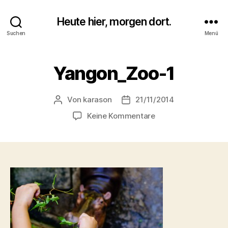
Heute hier, morgen dort.
Suchen
Menü
Yangon_Zoo-1
Von
karason
21/11/2014
Beitragsautor
Veröffentlichungsdatum
zu
Keine Kommentare
Yangon_Zoo-
1