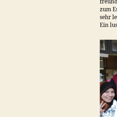
freun
zum Es
sehr l
Ein lu