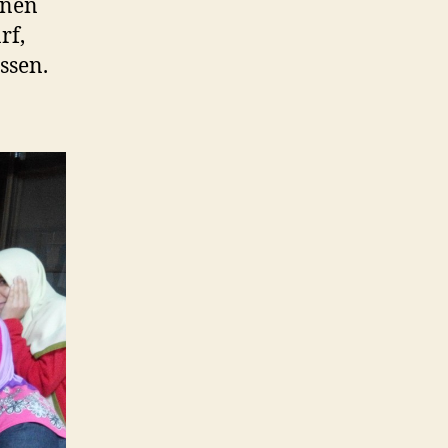
nnen
rf,
ssen.