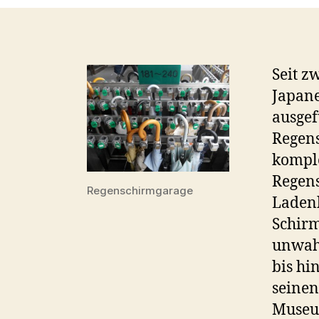
Seit z
Japane
ausgef
Regens
komple
Regen
Regenschirmgarage
Ladenb
Schirm
unwahr
bis hi
seinen
Museu