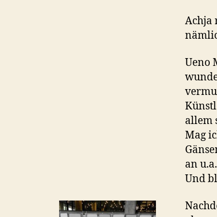
Achja 
nämlic
Ueno M
wunde
vermut
Künstl
allem 
Mag ic
Gänsem
an u.a
Und bl
Nachde