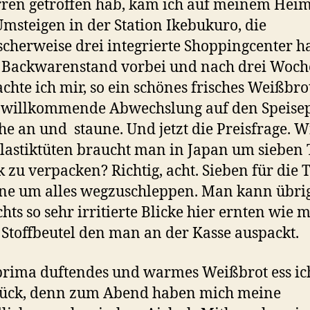
ren getroffen hab, kam ich auf meinem Hei
msteigen in der Station Ikebukuro, die
scherweise drei integrierte Shoppingcenter ha
 Backwarenstand vorbei und nach drei Woc
achte ich mir, so ein schönes frisches Weißbro
 willkommende Abwechslung auf den Speisep
ehe an und staune. Und jetzt die Preisfrage. W
Plastiktüten braucht man in Japan um sieben 
 zu verpacken? Richtig, acht. Sieben für die T
ne um alles wegzuschleppen. Man kann übri
chts so sehr irritierte Blicke hier ernten wie m
Stoffbeutel den man an der Kasse auspackt.
rima duftendes und warmes Weißbrot ess i
tück, denn zum Abend haben mich meine