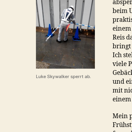
absper
beim U
prakti
einem
Reis d
bringt
Ich st
viele 
Gebäck
Luke Skywalker sperrt ab.
und ei
mit ni
einem 
Mein p
Frühs