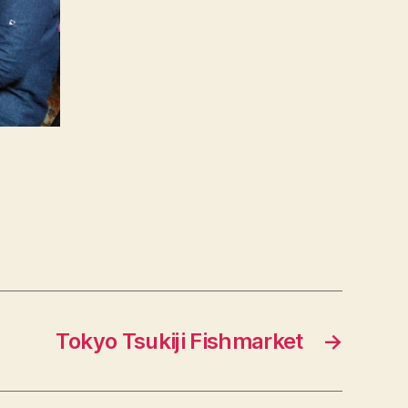
Tokyo Tsukiji Fishmarket
→