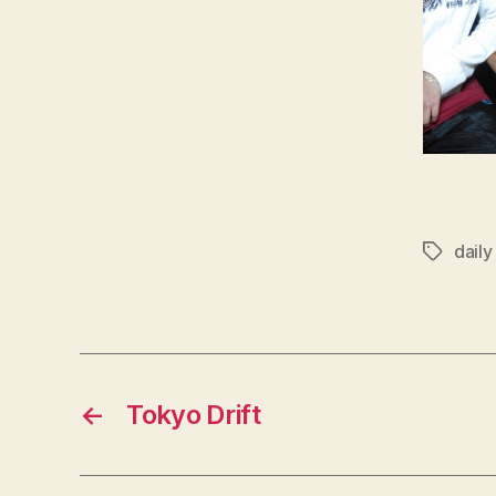
daily 
Schlagwö
←
Tokyo Drift