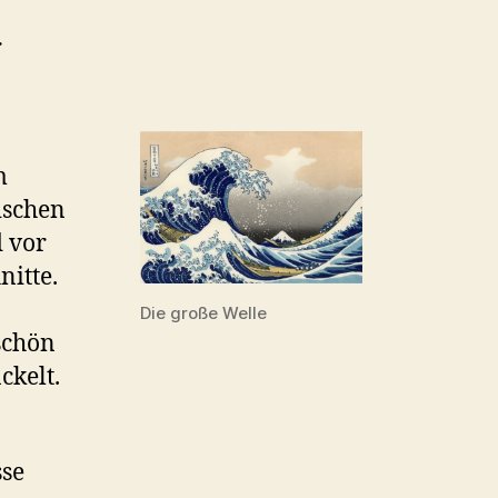
r
m
ischen
d vor
nitte.
Die große Welle
schön
ckelt.
sse