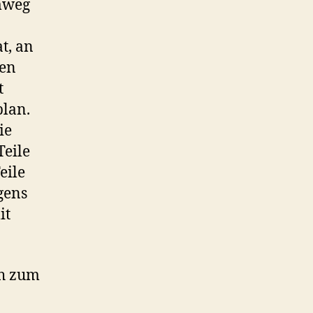
mweg
t, an
hen
t
lan.
ie
Teile
eile
gens
it
ch zum